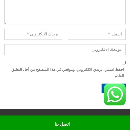
احفظ اسمي، بريدي الالكتروني، وموقعي في هذا المتصفح من أجل التعليق
القادم
© حقوق النشر 2022، جميع الحقوق محفوظة لـ نجار تركيب اثاث ايكيا 99669504
اتصل بنا