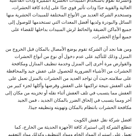
والشركة تقوم باستخدام المبيدات الحشرية المميزة وذات الفاعلية
العالية والقوية جدًا وذات تأثير قوي جدًا على إبادة كافة الحشرات،
وتستخدم الشركة العديد من الأنواع المختلفة للمبيدات الحشرية منها
السائل والبودرة ولديها أفضل المعدات التي تستخدمها للوصول إلى
جميع الأماكن الضيقة والحائط لرش المبيدات بداخلها للقضاء على
جميع أنواع الحشرات.
ومن هنا نجد أن الشركة تقوم بوضع الأمصال بالمكان قبل الخروج من
المنزل وذلك للتأكيد على عدم دخول أي نوع من أنواع الحشرات
والقوارض مرة أخرى إلى المنزل وخدمة تنظيف المنازل ومكافحة
الحشرات من الأشياء الضرورية للحصول على عفش جيد والمحافظة
على سلامته.حيث أن تواجد العديد من الحشرات بالمنزل تعمل على
تلف العفش نتيجة تراكمها على العفش وقرضها وأكلها لجزء كبير من
العفش مما يتسبب في تلف العفش أثناء نقله أو تخزينه من مكان إلى
آخر ومما يتسبب في إلحاق الضرر بالمكان الجديد ، فمن الجيد
مكافحة الحشرات بانتظام بالمكان وتهويته وتنظيفه جيدَا.
افضل شركة نقل عفش الكويت
تتطلع الشركة إلى استيراد كافة الأجهزة الحديثة من الخارج، كما
تعمل على استيراد المواد الخام ومواد التنظيف وكذلك مواد التعقيم