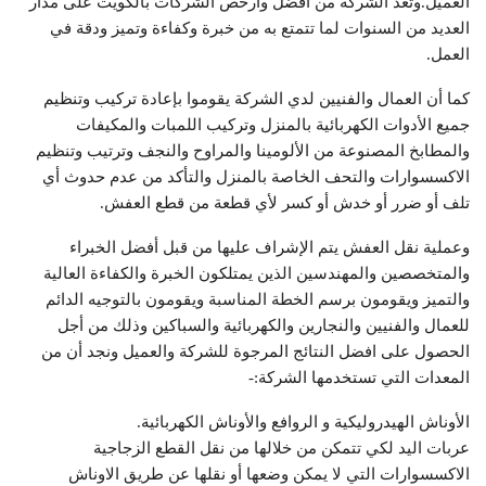
العميل.وتعد الشركة من أفضل وأرخص الشركات بالكويت على مدار
العديد من السنوات لما تتمتع به من خبرة وكفاءة وتميز ودقة في
العمل.
كما أن العمال والفنيين لدي الشركة يقوموا بإعادة تركيب وتنظيم
جميع الأدوات الكهربائية بالمنزل وتركيب اللمبات والمكيفات
والمطابخ المصنوعة من الألومينا والمراوح والنجف وترتيب وتنظيم
الاكسسوارات والتحف الخاصة بالمنزل والتأكد من عدم حدوث أي
تلف أو ضرر أو خدش أو كسر لأي قطعة من قطع العفش.
وعملية نقل العفش يتم الإشراف عليها من قبل أفضل الخبراء
والمتخصصين والمهندسين الذين يمتلكون الخبرة والكفاءة العالية
والتميز ويقومون برسم الخطة المناسبة ويقومون بالتوجيه الدائم
للعمال والفنيين والنجارين والكهربائية والسباكين وذلك من أجل
الحصول على افضل النتائج المرجوة للشركة والعميل ونجد أن من
المعدات التي تستخدمها الشركة:-
الأوناش الهيدروليكية و الروافع والأوناش الكهربائية.
عربات اليد لكي تتمكن من خلالها من نقل القطع الزجاجية
الاكسسوارات التي لا يمكن وضعها أو نقلها عن طريق الاوناش