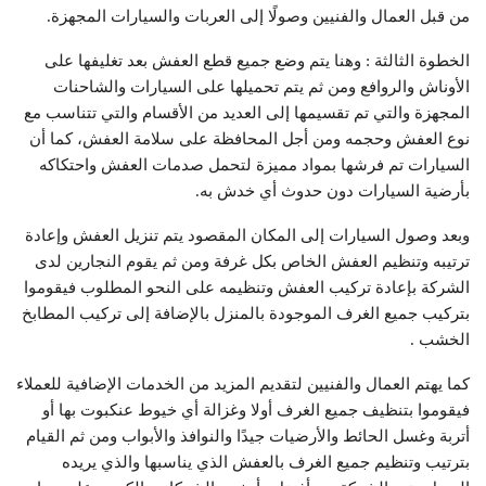
من قبل العمال والفنيين وصولًا إلى العربات والسيارات المجهزة.
الخطوة الثالثة : وهنا يتم وضع جميع قطع العفش بعد تغليفها على
الأوناش والروافع ومن ثم يتم تحميلها على السيارات والشاحنات
المجهزة والتي تم تقسيمها إلى العديد من الأقسام والتي تتناسب مع
نوع العفش وحجمه ومن أجل المحافظة على سلامة العفش، كما أن
السيارات تم فرشها بمواد مميزة لتحمل صدمات العفش واحتكاكه
بأرضية السيارات دون حدوث أي خدش به.
وبعد وصول السيارات إلى المكان المقصود يتم تنزيل العفش وإعادة
ترتيبه وتنظيم العفش الخاص بكل غرفة ومن ثم يقوم النجارين لدى
الشركة بإعادة تركيب العفش وتنظيمه على النحو المطلوب فيقوموا
بتركيب جميع الغرف الموجودة بالمنزل بالإضافة إلى تركيب المطابخ
الخشب .
كما يهتم العمال والفنيين لتقديم المزيد من الخدمات الإضافية للعملاء
فيقوموا بتنظيف جميع الغرف أولا وغزالة أي خيوط عنكبوت بها أو
أتربة وغسل الحائط والأرضيات جيدًا والنوافذ والأبواب ومن ثم القيام
بترتيب وتنظيم جميع الغرف بالعفش الذي يناسبها والذي يريده