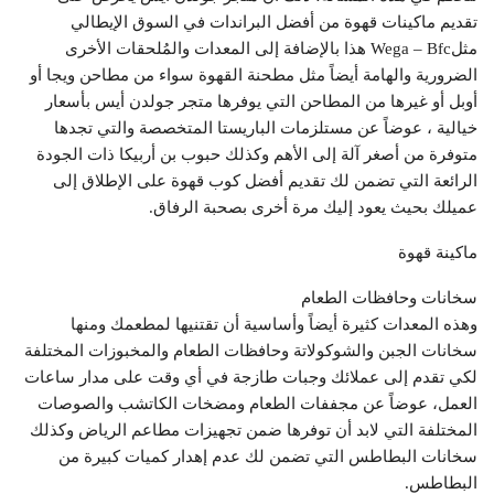
تقديم ماكينات قهوة من أفضل البراندات في السوق الإيطالي
مثلWega – Bfc هذا بالإضافة إلى المعدات والمُلحقات الأخرى
الضرورية والهامة أيضاً مثل مطحنة القهوة سواء من مطاحن ويجا أو
أوبل أو غيرها من المطاحن التي يوفرها متجر جولدن أيس بأسعار
خيالية ، عوضاً عن مستلزمات الباريستا المتخصصة والتي تجدها
متوفرة من أصغر آلة إلى الأهم وكذلك حبوب بن أربيكا ذات الجودة
الرائعة التي تضمن لك تقديم أفضل كوب قهوة على الإطلاق إلى
عميلك بحيث يعود إليك مرة أخرى بصحبة الرفاق.
ماكينة قهوة
سخانات وحافظات الطعام
وهذه المعدات كثيرة أيضاً وأساسية أن تقتنيها لمطعمك ومنها
سخانات الجبن والشوكولاتة وحافظات الطعام والمخبوزات المختلفة
لكي تقدم إلى عملائك وجبات طازجة في أي وقت على مدار ساعات
العمل، عوضاً عن مجففات الطعام ومضخات الكاتشب والصوصات
المختلفة التي لابد أن توفرها ضمن تجهيزات مطاعم الرياض وكذلك
سخانات البطاطس التي تضمن لك عدم إهدار كميات كبيرة من
البطاطس.