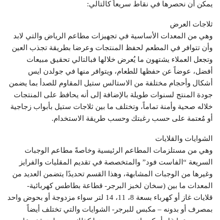
يمكن أن نحصرها في نقاط سريعاً كالتالي:
ثلاجات العرض
وهي من المعدات الأساسية في تجهيزات مطاعم الرياض والتي لابد
وأن تتوافر في المطعم لحفظ المنتجات وعرضا بطريقة تجذب العين
وتجعل العملاء يشتهون ما يُعرض خلالها فبالتالي تحقيق مبيعات
أفضل، عوضاً عن حفظها للطعام، ويتوافر منها في جولدن ايس
أشكال وأحجام مختلفة من الاستالس ستيل المقاوم للصدأ بما يضمن
جودة المنتج لسنوات طويلة بالإضافة إلى أنه يحافظ على المنتجات
خلاله صحية وأمنة تماماً، وتختلف ما بين ثلاجات ستيل بأبواب زجاجية
أو مُعتمة على حسب رغبتك وحسب طريقة الاستخدام.
الشوايات والقلايات
وهي من مستلزمات المطاعم الرئيسية وخاصةً مطاعم الوجبات
السريعة “الفاست فود” والمتخصصة في تقديم المقليات والفرايز
وغيرها من الوجبات المشابهة، وهذا القسم تحديدًا يتضمن العديد من
المعدات ما بين (سخان لخبز البرجر- قطاعة بطاطس كهربائية-
قلايات غاز أو كهرباء بسعة 8، 11، 14 لتر سواء مزدوجة أو بحوض واحد
بمصرف أو بدونه – مكبس للبرجر- الشوايات والتي تختلف أيضاً