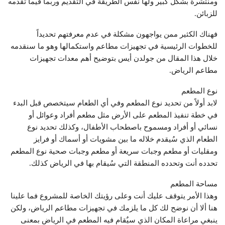
ومنتشرة بشكل كبير ولها نفس الطريقة في التقديم وربما فيما تقدمه
للزبائن.
فهناك الكثير ممن يواجهون مشكلة في عدم معرفتهم تحديداً
للخطوات الرئيسية في تجهيزات مطاعم واستكمالها وهو ما سنقدمه
خلال هذا المقال من جولدن أيس بتوضيح أهم معدات تجهيزات
مطاعم الرياض.
نوع المطعم
لابد أولاً من تحديد نوع المطعم وفي أي الطعام سيتخصص قبل البدء
في خطة تنفيذ المطعم على الأرض مثل مطعم أفراد وعوائل أو
نسائي أو أفراد ومسموح باصطحاب الأطفال، وكذلك تحديد نوع
الطعام الذي سُيقدم خلاله ما بين مشويات أو أسماك أو فرايز
ومقليات أو مطعم وجبات سريعة أو مطعم وجبات صحية نوع المطعم
تحدده أنت وتحدده المنطقة التي سُيقام بها في الرياض كذلك.
مساحة المطعم
وهذا الأمر يتوقف عليك أنت وعلى رؤيتك الخاصة للمشروع فما علينا
هنا ألا أن نوضح لك كل ما يلزمك في تجهيزات مطاعم الرياض، ولكن
ينبغي مراعاة المكان الذي سيٌقام فيه المطعم في الرياض بمعنى