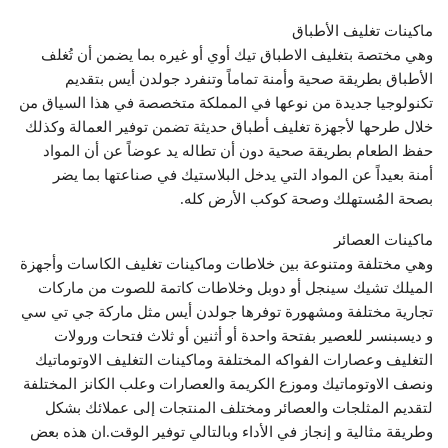
ماكينات تغليف الأطباق
وهي مختصة بتغليف الاطباق تيك أوي أو غيره بما يضمن أن تُغلف
الأطباق بطريقة صحية وأمنة تماماً وتنفرد جولدن أيس بتقديم
تكنولوجيا جديدة من نوعها في المملكة متخصصة في هذا السياق من
خلال طرحها لأجهزة تغليف أطباق حديثة تضمن توفير العمالة وكذلك
حفظ الطعام بطريقة صحية دون أن تطاله يد عوضاً عن أن المواد
أمنة بعيداً عن المواد التي يدخل البلاستيك في صناعتها بما يضر
بصحة المُستهلك وصحة كوكب الأرض كله.
ماكينات العصائر
وهي مختلفة ومتنوعة بين خلاطات وماكينات تغليف الكاسات وأجهزة
الميلك تشيك سينجل أو دوبل وخلاطات كاتمة للصوت من ماركات
تجارية مختلفة ومشهورة توفرها جولدن أيس مثل ماركة جي تي سي
و ديسبنسر للعصير بفتحة واحدة أو أثنين أو ثلاث فتحات ورولات
التغليف وعصارات الفواكه المختلفة وماكينات التغليف الاوتوماتيك
ونصف الاوتوماتيك وموزع الكريمة والعصارات وعلب الكانز المختلفة
لتقديم المثلجات والعصائر ومختلف المنتجات إلى عملائك بشكل
وطريقة مثالية و إنجاز في الأداء وبالتالي توفير الوقت.ان هذه بعض