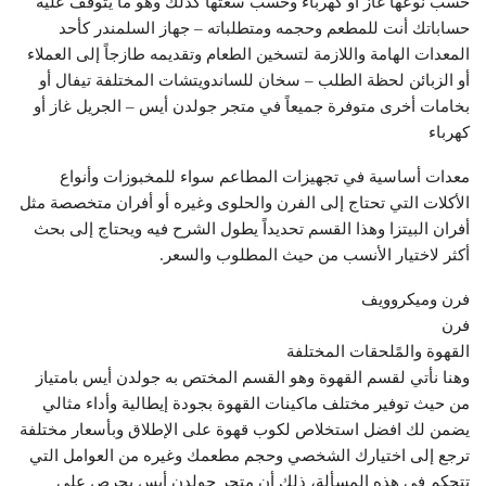
حسب نوعها غاز أو كهرباء وحسب سعتها كذلك وهو ما يتوقف عليه
حساباتك أنت للمطعم وحجمه ومتطلباته – جهاز السلمندر كأحد
المعدات الهامة واللازمة لتسخين الطعام وتقديمه طازجاً إلى العملاء
أو الزبائن لحظة الطلب – سخان للساندويتشات المختلفة تيفال أو
بخامات أخرى متوفرة جميعاً في متجر جولدن أيس – الجريل غاز أو
كهرباء
معدات أساسية في تجهيزات المطاعم سواء للمخبوزات وأنواع
الأكلات التي تحتاج إلى الفرن والحلوى وغيره أو أفران متخصصة مثل
أفران البيتزا وهذا القسم تحديداً يطول الشرح فيه ويحتاج إلى بحث
أكثر لاختيار الأنسب من حيث المطلوب والسعر.
فرن وميكروويف
فرن
القهوة والمًلحقات المختلفة
وهنا نأتي لقسم القهوة وهو القسم المختص به جولدن أيس بامتياز
من حيث توفير مختلف ماكينات القهوة بجودة إيطالية وأداء مثالي
يضمن لك افضل استخلاص لكوب قهوة على الإطلاق وبأسعار مختلفة
ترجع إلى اختيارك الشخصي وحجم مطعمك وغيره من العوامل التي
تتحكم في هذه المسألة، ذلك أن متجر جولدن أيس يحرص على