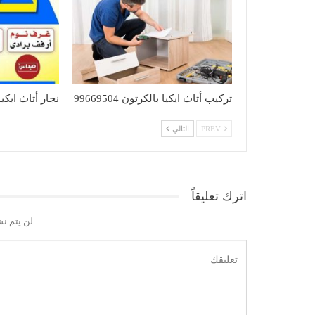
تركيب أثاث ايكيا بالكرتون 99669504
نجار أثاث ايكيا بال
PREV
التالي
اترك تعليقاً
لن يتم نش