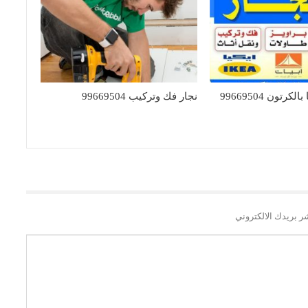
كرتون 99669504
نجار فك وتركيب 99669504
ر بريدك الالكتروني