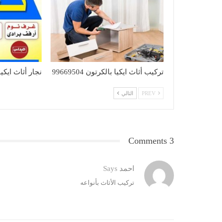
تركيب أثاث ايكيا بالكرتون 99669504
نجار أثاث ايكيا بال
PREV
التالي
3 Comments
احمد
Says
تركيب الأثاث بأنواعه