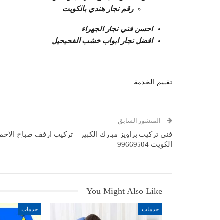
رقم نجار هندي بالكويت
احسن فني نجار الجهراء
افضل نجار ابواب خشب الفحيحيل
تقييم الخدمة
المنشور السابق
فنى تركيب براويز مبارك الكبير – تركيب ارفف صباح الاحم
الكويت 99669504
You Might Also Like
خدمات
خدمات