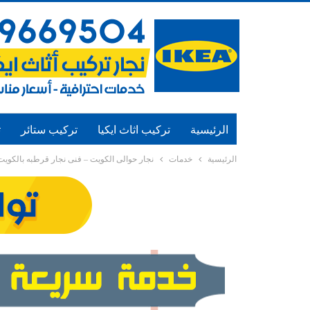
الرئيسية
تركيب اثاث ايكيا
تركيب ستائر
ت
الرئيسية
خدمات
نجار حوالى الكويت – فنى نجار قرطبه بالكويت -669504