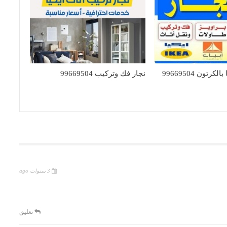
كرتون 99669504
نجار فك وتركيب 99669504
3 سنوات ago
تعليق