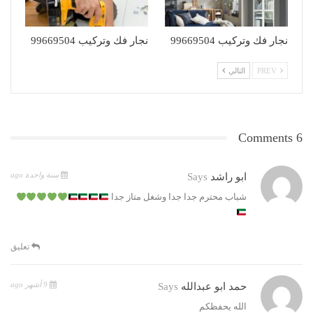
نجار فك وتركيب 99669504
نجار فك وتركيب 99669504
PREV
التالي
6 Comments
سنة واحدة ago
ابو راشد
Says
شباب محترم جدا جدا وشغل متاز جدا
تعليق
9 أشهر ago
حمد ابو عبدالله
Says
الله يحفظكم