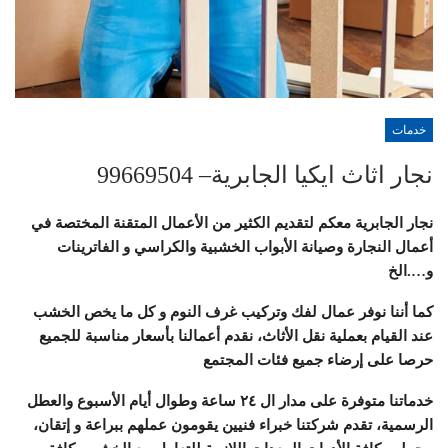
خدمات
نجار اثاث ايكيا الجابرية– 99669504
نجار الجابرية معكم لتقديم الكثير من الأعمال المتقنة المختصة في
أعمال النجارة وصيانة الأبواب الخشبية والكراسي و الفاترينات
و….الخ
كما أننا نوفر عمال لفك وتركيب غرف النوم و كل ما يخص الخشب
عند القيام بعملية نقل الأثاث، نقدم أعمالنا بأسعار مناسبة للجميع
حرصا على إرضاء جميع فئات المجتمع
خدماتنا متوفرة على مدار ال ٢٤ ساعة وطوال أيام الأسبوع والعطل
الرسمية، تقدم شركتنا خبراء فنيين يقومون عملهم ببراعة و إتقان،