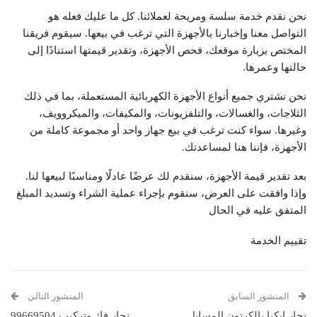
نحن نقدم خدمة سلسة ومريحة لعملائنا. كل ما عليك فعله هو
التواصل معنا وإخبارنا بالأجهزة التي ترغب في بيعها. سيقوم فريقنا
المختص بزيارة موقعك، فحص الأجهزة، وتقدير قيمتها استنادًا إلى
حالتها وعمرها.
نحن نشتري جميع أنواع الأجهزة الكهربائية المستعملة، بما في ذلك
الثلاجات، والغسالات، والتلفزيونات، والمكيفات، والميكروويف،
وغيرها. سواء كنت ترغب في بيع جهاز واحد أو مجموعة كاملة من
الأجهزة، فإننا هنا لمساعدتك.
بعد تقدير قيمة الأجهزة، سنقدم لك عرضًا عادلًا ومناسبًا لبيعها لنا.
وإذا وافقت على العرض، سنقوم بإجراء عملية الشراء وتسديد المبلغ
المتفق عليه في الحال
تقييم الخدمة
المنشور السابق
المنشور التالي
نجار ايكيا بالكرتون المسايل
نجار فك وتركيب 99669504