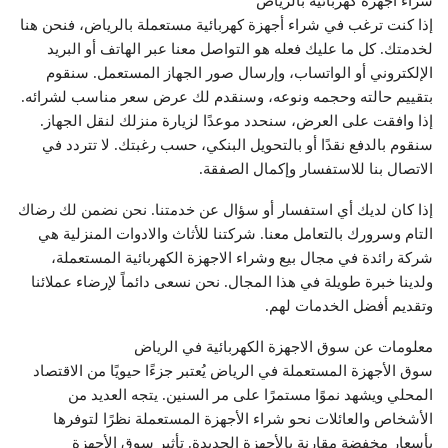
شراء اجهزه كهربائيه بالرياض
إذا كنت ترغب في شراء أجهزة كهربائية مستعملة بالرياض، فنحن هنا
لخدمتك. كل ما عليك فعله هو التواصل معنا عبر الهاتف أو البريد
الإلكتروني أو الواتساب، وإرسال صور الجهاز المستعمل. سنقوم
بتقييم حالته وحجمه ونوعه، وسنقدم لك عرض سعر مناسب لشرائه.
إذا وافقت على العرض، سنحدد موعدًا لزيارة منزلك لنقل الجهاز.
سنقوم بالدفع نقدًا أو بالتحويل البنكي، حسب رغبتك. لا تتردد في
الاتصال بنا للاستفسار وإكمال الصفقة.
إذا كان لديك أي استفسار أو سؤال عن خدمتنا. نحن نضمن لك رضاك
التام وسرورك بالتعامل معنا. شركتنا للأثاث والادوات المنزلية هي
شركة رائدة في مجال بيع وشراء الاجهزة الكهربائية المستعملة،
ولدينا خبرة طويلة في هذا المجال. نحن نسعى دائماً لإرضاء عملائنا
وتقديم أفضل الخدمات لهم.
معلومات عن سوق الاجهزة الكهربائية في الرياض
سوق الأجهزة المستعملة في الرياض يُعتبر جزءًا حيويًا من الاقتصاد
المحلي ويشهد نموًا مستمرًا على مر السنين. يتجه العديد من
الأشخاص والعائلات نحو شراء الأجهزة المستعملة نظرًا لتوفرها
بأسعار مخفضة مقارنة بالأجهزة الجديدة. تأثير سوق الأجهزة